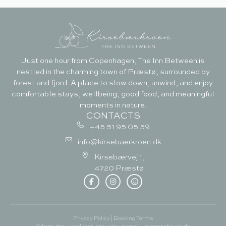
Just one hour from Copenhagen, The Inn Between is
nestled in the charming town of Præstø, surrounded by
forest and fjord. A place to slow down, unwind, and enjoy
comfortable stays, wellbeing, good food, and meaningful
moments in nature.
CONTACTS
+45 51 95 05 59
info@kirsebaerkroen.dk
Kirsebærvej 1,
4720 Præstø
Privacy Policy
|
Booking Terms