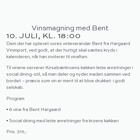
Vinsmagning med Bent
10. JULI
, KL. 18:00
Dem der har oplevet vores vinleverandør Bent fra Hargaard
Vinimport, ved godt, at der hurtigt skal sættes kryds i
kalenderen, når han inviterer til vinaften.
Til vinene serverer Kirsebærkroens køkken lette anretninger i
social dining-stil, så man deler og nyder maden sammen ved
bordet – præcis som vin er ment til at blive drukket: i godt
selskab.
Program
• 6 vine fra Bent Hargaard
• Social dining med lette anretninger fra kroens køkken
Pris: 315,-