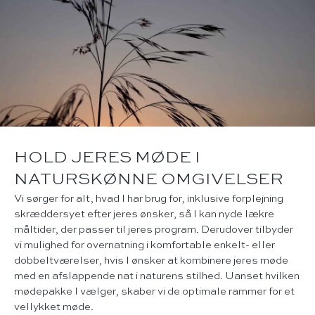
HOLD JERES MØDE I
NATURSKØNNE OMGIVELSER
Vi sørger for alt, hvad I har brug for, inklusive forplejning
skræddersyet efter jeres ønsker, så I kan nyde lækre
måltider, der passer til jeres program. Derudover tilbyder
vi mulighed for overnatning i komfortable enkelt- eller
dobbeltværelser, hvis I ønsker at kombinere jeres møde
med en afslappende nat i naturens stilhed. Uanset hvilken
mødepakke I vælger, skaber vi de optimale rammer for et
vellykket møde.