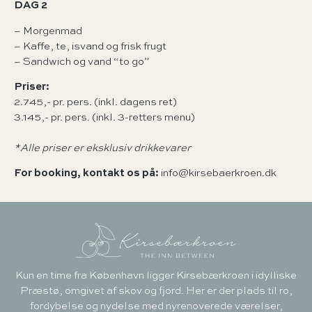
DAG 2
– Morgenmad
– Kaffe, te, isvand og frisk frugt
– Sandwich og vand “to go”
Priser:
2.745,- pr. pers. (inkl. dagens ret)
3.145,- pr. pers. (inkl. 3-retters menu)
*Alle priser er eksklusiv drikkevarer
For booking, kontakt os på:
info@kirsebaerkroen.dk
Kun en time fra København ligger Kirsebærkroen i idylliske
Præstø, omgivet af skov og fjord. Her er der plads til ro,
fordybelse og nydelse med nyrenoverede værelser,