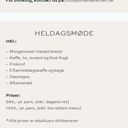
For booking, kontakt os på:
info@kirsebaerkroen.dk
HELDAGSMØDE
Inkl.:
– Morgenmad i mødelokalet
– Kaffe, te, isvand og frisk frugt
– Frokost
– Eftermiddagskaffe og kage
– Saunagus
– Aftensmad
Priser:
995,- pr. pers. (inkl. dagens ret)
1395,- pr. pers. (inkl. tre retters menu)
*Alle priser er eksklusiv drikkevarer