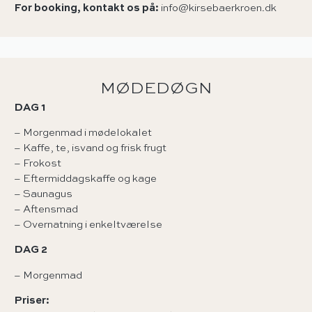
For booking, kontakt os på:
info@kirsebaerkroen.dk
MØDEDØGN
DAG 1
– Morgenmad i mødelokalet
– Kaffe, te, isvand og frisk frugt
– Frokost
– Eftermiddagskaffe og kage
– Saunagus
– Aftensmad
– Overnatning i enkeltværelse
DAG 2
– Morgenmad
Priser: