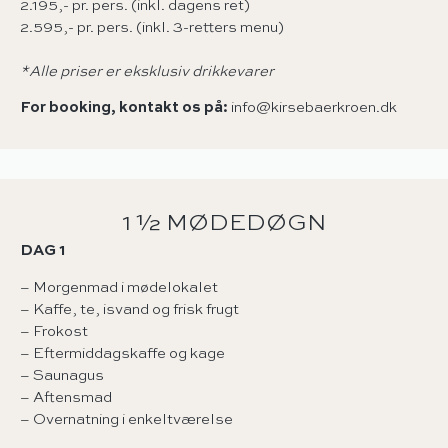
2.195,- pr. pers. (inkl. dagens ret)
2.595,- pr. pers. (inkl. 3-retters menu)
*Alle priser er eksklusiv drikkevarer
For booking, kontakt os på:
info@kirsebaerkroen.dk
1 ½ MØDEDØGN
DAG 1
– Morgenmad i mødelokalet
– Kaffe, te, isvand og frisk frugt
– Frokost
– Eftermiddagskaffe og kage
– Saunagus
– Aftensmad
– Overnatning i enkeltværelse